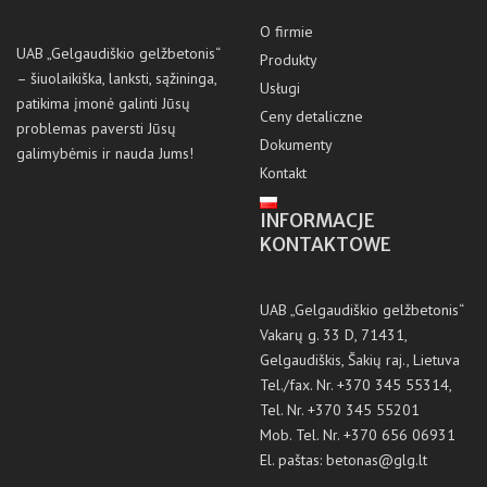
O firmie
UAB „Gelgaudiškio gelžbetonis“
Produkty
– šiuolaikiška, lanksti, sąžininga,
Usługi
patikima įmonė galinti Jūsų
Ceny detaliczne
problemas paversti Jūsų
Dokumenty
galimybėmis ir nauda Jums!
Kontakt
INFORMACJE
KONTAKTOWE
UAB „Gelgaudiškio gelžbetonis“
Vakarų g. 33 D, 71431,
Gelgaudiškis, Šakių raj., Lietuva
Tel./fax. Nr.
+370 345 55314
,
Tel. Nr.
+370 345 55201
Mob. Tel. Nr.
+370 656 06931
El. paštas:
betonas@glg.lt