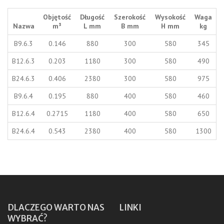
Objętość
Długość
Szerokość
Wysokość
Waga
Nazwa
m³
L mm
B mm
H mm
kg
B9.6.3
0.146
880
300
580
345
B12.6.3
0.203
1180
300
580
490
B24.6.3
0.406
2380
300
580
975
B9.6.4
0.195
880
400
580
460
B12.6.4
0.2715
1180
400
580
650
B24.6.4
0.543
2380
400
580
1300
DLACZEGO WARTO NAS
LINKI
WYBRAĆ?